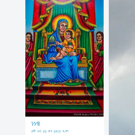
ነነዌ
ሰኞ ጥር ፳፭ ቀን ፳፻፲፰ ዓ.ም.