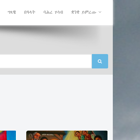
ግጻዌ
በዓላት
ባሕረ ሃሳብ
ቋንቋ ይምረጡ