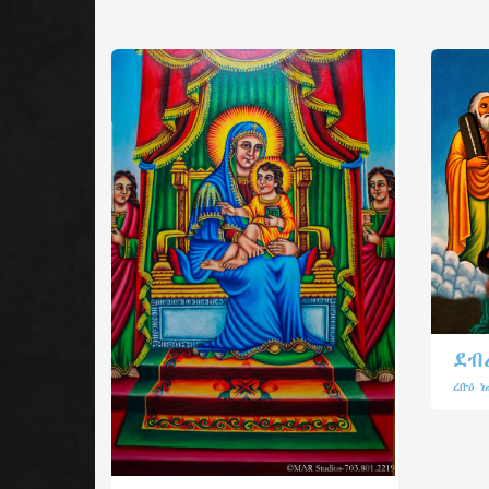
ደብ
ረቡዕ ነ