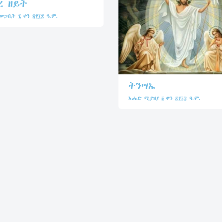
ረ ዘይት
ጋቢት ፮ ቀን ፳፻፲፰ ዓ.ም.
ትንሣኤ
እሑድ ሚያዝያ ፬ ቀን ፳፻፲፰ ዓ.ም.