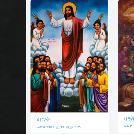
በዓ
ዕርገት
እሑድ ግ
ሐሙስ ግንቦት ፲፫ ቀን ፳፻፲፰ ዓ.ም.