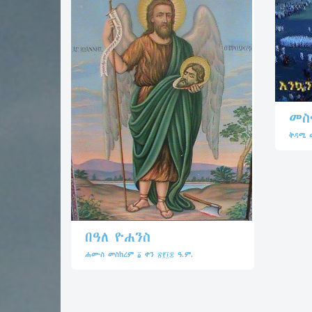
መስ
ቅዳሜ መ
በዓለ ዮሐንስ
ሐሙስ መስከረም ፩ ቀን ፳፻፲፰ ዓ.ም.