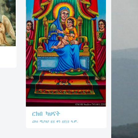
ርክበ ካህናት
ረቡዕ ሚያዝያ ፳፰ ቀን ፳፻፲፰ ዓ.ም.