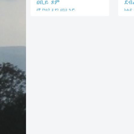
ዐቢይ ጾም
ደብ
ሰኞ የካቲት ፱ ቀን ፳፻፲፰ ዓ.ም.
እሑድ መ