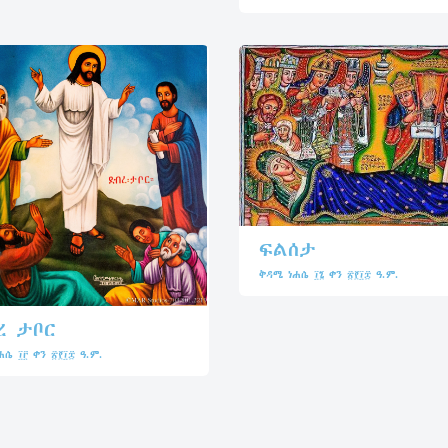
ፍልሰታ
ቅዳሜ ነሐሴ ፲፮ ቀን ፳፻፲፰ ዓ.ም.
ረ ታቦር
ሐሴ ፲፫ ቀን ፳፻፲፰ ዓ.ም.