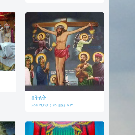
ስቅለት
አርብ ሚያዝያ ፪ ቀን ፳፻፲፰ ዓ.ም.