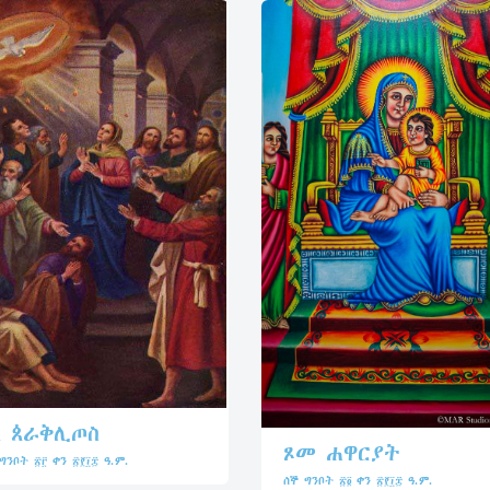
ለ ጰራቅሊጦስ
ጾመ ሐዋርያት
ንቦት ፳፫ ቀን ፳፻፲፰ ዓ.ም.
ሰኞ ግንቦት ፳፬ ቀን ፳፻፲፰ ዓ.ም.