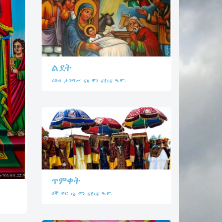
ልደት
ረቡዕ ታኅሣሥ ፳፱ ቀን ፳፻፲፰ ዓ.ም.
ጥምቀት
ሰኞ ጥር ፲፩ ቀን ፳፻፲፰ ዓ.ም.