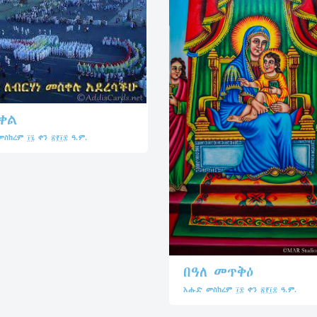
ቀል
ስከረም ፲፯ ቀን ፳፻፲፰ ዓ.ም.
በዓለ መጥቅዕ
እሑድ መስከረም ፲፰ ቀን ፳፻፲፰ ዓ.ም.