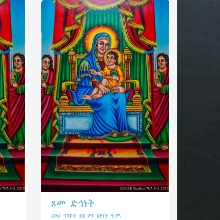
ጾመ ድኅነት
ረቡዕ ግንቦት ፳፮ ቀን ፳፻፲፰ ዓ.ም.