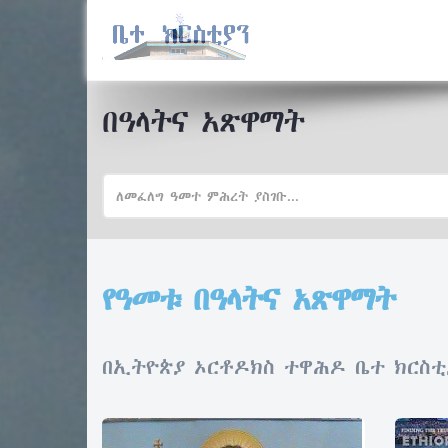
በዓላትና አጽዋማት
የዓመቱ በዓላትና አጽዋማት
በኢትዮጵያ ኦርቶዶክስ ተዋሕዶ ቤተ ክርስቲያ