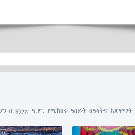
ን በ ፳፻፲፰ ዓ.ም. የሚከበሩ ዓበይት በዓላትና አጽዋማት