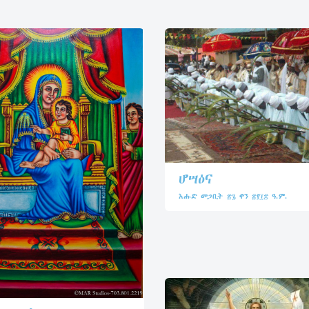
ሆሣዕና
እሑድ መጋቢት ፳፯ ቀን ፳፻፲፰ ዓ.ም.