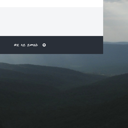
ወደ ላይ ይመለሱ