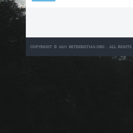
COPYRIGHT © 2021 BETEKRISTIAN.ORG . ALL RIGHTS