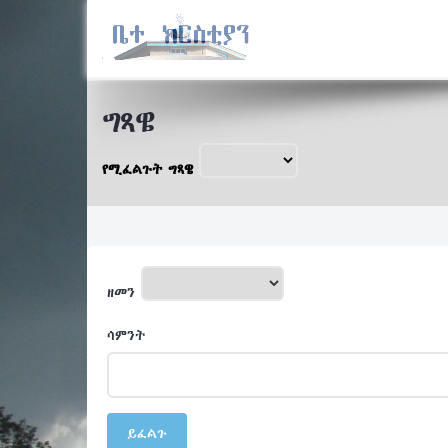
ግጻዌ
የሚፈልጉት ግጻዌ
ዘመን
ሳምንት