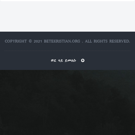
COPYRIGHT © 2021 BETEKRISTIAN.ORG . ALL RIGHTS RESERVED.
ወደ ላይ ይመለሱ