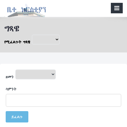
ግጻዌ
የሚፈልጉት ግጻዌ
ዘመን
ሳምንት